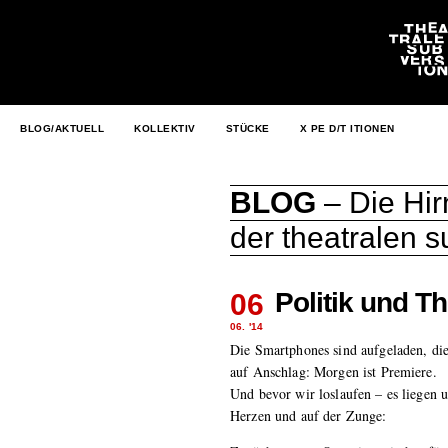
BLOG/AKTUELL
KOLLEKTIV
STÜCKE
X PE D/T ITIONEN
BLOG
– Die Hir
der theatralen 
Politik und T
06
06. '14
Die Smartphones sind aufgeladen, di
auf Anschlag: Morgen ist Premiere.
Und bevor wir loslaufen – es liegen 
Herzen und auf der Zunge: