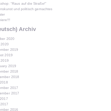
shop: “Raus auf die Straße!”
onskunst und politisch gemachtes
ter
iere!!!
eutsch) Archiv
ber 2020
l 2020
ember 2019
st 2019
l 2019
uary 2019
ember 2018
tember 2018
 2018
ember 2017
tember 2017
 2017
 2017
ember 2016