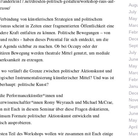
://anderlein17.net/dresden-politisch-gestalten/workshop-raus-auf-
Augu
trasse/
July
erbindung von künstlerischen Strategien und politischem
May
ismus scheint in Zeiten einer fragmentierten Öffentlichkeit eine
Mar
dere Kraft entfalten zu können. Politische Bewegungen – von
Febr
 und rechts – haben dieses Potential für sich entdeckt, um die
Dec
ne Agenda sichtbar zu machen. Ob bei Occupy oder der
Sep
itären Bewegung werden theatrale Mittel genutzt, um mediale
July
erksamkeit zu erzeugen.
June
May
wo verläuft die Grenze zwischen politischer Aktionskunst und
Mar
ogischer Instrumentalisierung künstlerischer Mittel? Und was ist
Febr
berhaupt: politische Kunst?
Janu
Dec
 die Performancekünstler*innen und
Nov
terwissenschaftler*innen Romy Weyrauch und Michael McCrae,
Sep
n mit Euch in diesem Seminar über diese Fragen diskutieren,
June
insam Formate politischer Aktionskunst entwickeln und
May
isch ausprobieren.
Apri
rsten Teil des Workshops wollen wir zusammen mit Euch einige
Mar