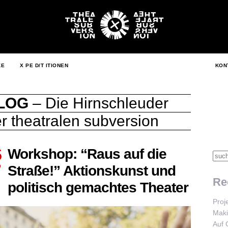
KE
X PE D/T ITIONEN
KON
LOG
– Die Hirnschleuder
r theatralen subversion
Workshop: “Raus auf die
5
Straße!” Aktionskunst und
9
Re
politisch gemachtes Theater
Proj
Maki
Auf 