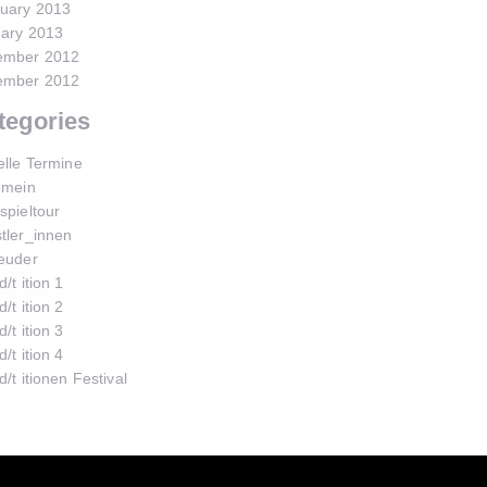
uary 2013
ary 2013
ember 2012
ember 2012
tegories
elle Termine
emein
spieltour
tler_innen
euder
/t ition 1
/t ition 2
/t ition 3
/t ition 4
d/t itionen Festival