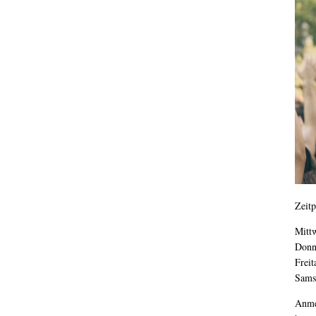
Zeitp
Mitt
Donn
Freit
Samst
Anme