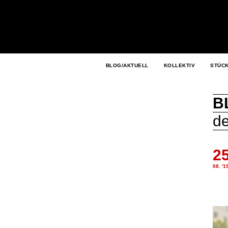
BLOG/AKTUELL
KOLLEKTIV
STÜC
B
de
2
08. '1