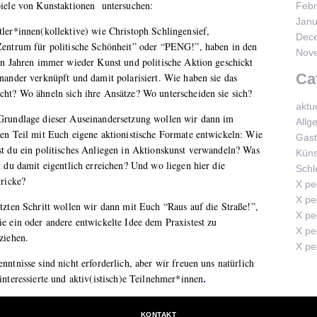
piele von Kunstaktionen untersuchen:
Febr
Janu
ler*innen(kollektive) wie Christoph Schlingensief,
Dec
Zentrum für politische Schönheit” oder “PENG!”, haben in den
Nov
en Jahren immer wieder Kunst und politische Aktion geschickt
Ca
nander verknüpft und damit polarisiert. Wie haben sie das
cht? Wo ähneln sich ihre Ansätze? Wo unterscheiden sie sich?
aktu
Grundlage dieser Auseinandersetzung wollen wir dann im
Allg
en Teil mit Euch eigene aktionistische Formate entwickeln: Wie
Gast
t du ein politisches Anliegen in Aktionskunst verwandeln? Was
Küns
t du damit eigentlich erreichen? Und wo liegen hier die
Schl
tricke?
X ped
X ped
tzten Schritt wollen wir dann mit Euch “Raus auf die Straße!”,
X ped
e ein oder andere entwickelte Idee dem Praxistest zu
X ped
ziehen.
X pe
nntnisse sind nicht erforderlich, aber wir freuen uns natürlich
interessierte und aktiv(istisch)e Teilnehmer*innen
.
KONTAKT