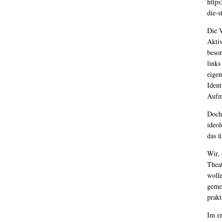
https
die-s
Die V
Aktiv
beson
links
eige
Ident
Aufm
Doch 
ideol
das ü
Wir,
Thea
wolle
geme
prakt
Im e