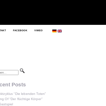
TAKT
FACEBOOK
VIMEO
cent Posts
ektzyklus “Die lebenden Toten”
ng Of “Der flüchtige Körper”
Gastspiel