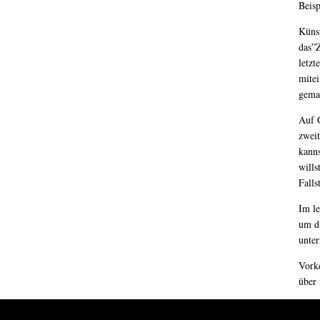
Beis
Künst
das”
letzt
mitei
gema
Auf 
zweit
kanns
wills
Falls
Im le
um di
unter
Vorke
über 