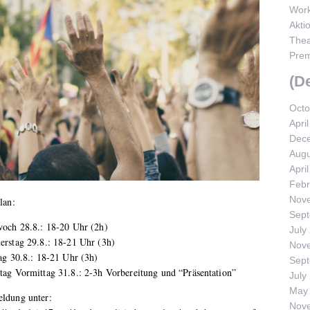
Work
Akti
Thea
Prem
(D
Octo
Apri
Dec
Augu
Apri
Febr
Nov
lan:
Sep
woch 28.8.: 18-20 Uhr (2h)
July
erstag 29.8.: 18-21 Uhr (3h)
Nov
ag 30.8.: 18-21 Uhr (3h)
Sep
ag Vormittag 31.8.: 2-3h Vorbereitung und “Präsentation”
July
May
ldung unter:
Nov