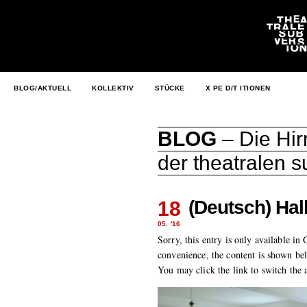
BLOG/AKTUELL
KOLLEKTIV
STÜCKE
X PE D/T ITIONEN
BLOG
– Die Hir
der theatralen 
(Deutsch) Hal
18
05. '16
Sorry, this entry is only available in
convenience, the content is shown bel
You may click the link to switch the 