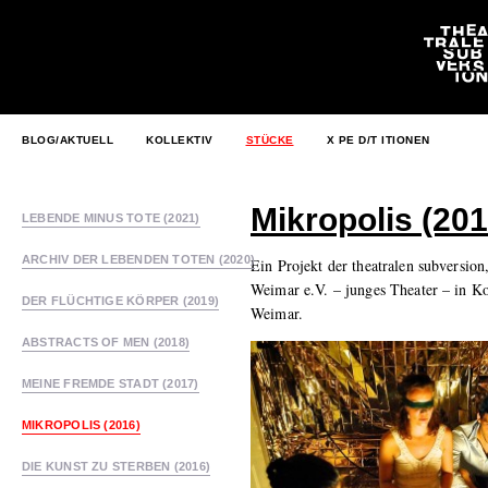
BLOG/AKTUELL
KOLLEKTIV
STÜCKE
X PE D/T ITIONEN
Mikropolis (201
LEBENDE MINUS TOTE (2021)
ARCHIV DER LEBENDEN TOTEN (2020)
Ein Projekt der theatralen subversio
Weimar e.V. – junges Theater – in K
DER FLÜCHTIGE KÖRPER (2019)
Weimar.
ABSTRACTS OF MEN (2018)
MEINE FREMDE STADT (2017)
MIKROPOLIS (2016)
DIE KUNST ZU STERBEN (2016)