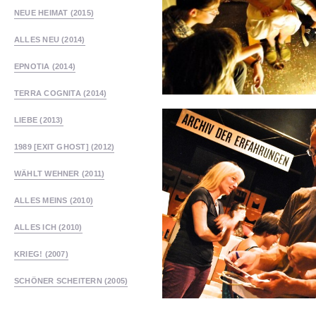
NEUE HEIMAT (2015)
ALLES NEU (2014)
EPNOTIA (2014)
TERRA COGNITA (2014)
LIEBE (2013)
1989 [EXIT GHOST] (2012)
WÄHLT WEHNER (2011)
ALLES MEINS (2010)
ALLES ICH (2010)
KRIEG! (2007)
SCHÖNER SCHEITERN (2005)