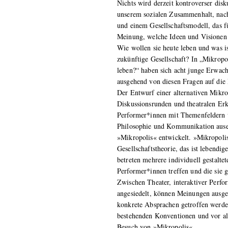
Nichts wird derzeit kontroverser disku
unserem sozialen Zusammenhalt, nach
und einem Gesellschaftsmodell, das fü
Meinung, welche Ideen und Visionen
Wie wollen sie heute leben und was is
zukünftige Gesellschaft? In „Mikrop
leben?“ haben sich acht junge Erwac
ausgehend von diesen Fragen auf die 
Der Entwurf einer alternativen Mikro
Diskussionsrunden und theatralen Er
Performer*innen mit Themenfeldern w
Philosophie und Kommunikation ausei
»Mikropolis« entwickelt. »Mikropolis
Gesellschaftstheorie, das ist lebendi
betreten mehrere individuell gestalte
Performer*innen treffen und die sie
Zwischen Theater, interaktiver Perfo
angesiedelt, können Meinungen ausget
konkrete Absprachen getroffen werd
bestehenden Konventionen und vor al
Besuch von »Mikropolis«.